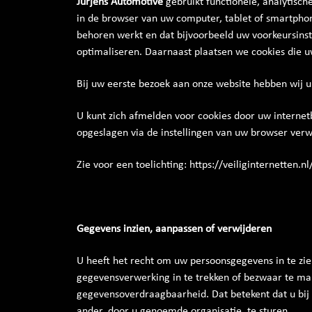
Jurjens Automotive
gebruikt functionele, analytisch
in de browser van uw computer, tablet of smartpho
behoren werkt en dat bijvoorbeeld uw voorkeursins
optimaliseren. Daarnaast plaatsen we cookies die 
Bij uw eerste bezoek aan onze website hebben wij 
U kunt zich afmelden voor cookies door uw internetb
opgeslagen via de instellingen van uw browser verw
Zie voor een toelichting: https://veiliginternetten.
Gegevens inzien, aanpassen of verwijderen
U heeft het recht om uw persoonsgegevens in te zie
gegevensverwerking in te trekken of bezwaar te m
gegevensoverdraagbaarheid. Dat betekent dat u bij
ander, door u genoemde organisatie, te sturen.