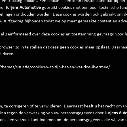
e en tracking cookies. Een cookie is een klein tekstbestand dat bij h
ne.
Jurjens Automotive
gebruikt cookies met een puur technische func
tellingen onthouden worden. Deze cookies worden ook gebruikt om d
uw surfgedrag bijhouden zodat we op maat gemaakte content en adve
u al geïnformeerd over deze cookies en toestemming gevraagd voor h
rowser zo in te stellen dat deze geen cookies meer opslaat. Daarnaas
ijderen.
nl/themes/situatie/cookies-wat-zijn-het-en-wat-doe-ik-ermee/
n, te corrigeren of te verwijderen. Daarnaast heeft u het recht om
aken tegen de verwerking van uw persoonsgegevens door
Jurjens Aut
 ons een verzoek kunt indienen om de persoonsgegevens die wij van 