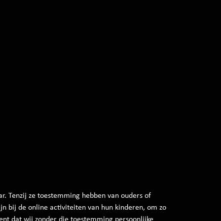
aar. Tenzij ze toestemming hebben van ouders of
n bij de online activiteiten van hun kinderen, om zo
nt dat wij zonder die toestemming persoonlijke