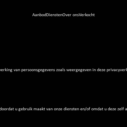
Aanbod
Diensten
Over ons
Verkocht
Home
Aanbod
Diensten
werking van persoonsgegevens zoals weergegeven in deze privacyverk
Over ons
Contact
Verkocht
ordat u gebruik maakt van onze diensten en/of omdat u deze zelf aa