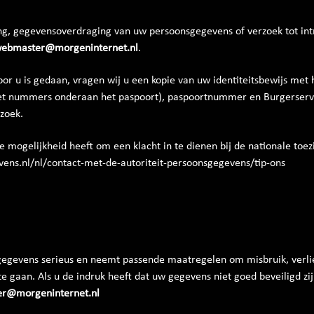
ring, gegevensoverdraging van uw persoonsgegevens of verzoek tot i
ebmaster@morgeninternet.nl
.
door u is gedaan, vragen wij u een kopie van uw identiteitsbewijs me
et nummers onderaan het paspoort), paspoortnummer en Burgerserv
zoek.
de mogelijkheid heeft om een klacht in te dienen bij de nationale toe
evens.nl/nl/contact-met-de-autoriteit-persoonsgegevens/tip-ons
gevens serieus en neemt passende maatregelen om misbruik, verli
 gaan. Als u de indruk heeft dat uw gegevens niet goed beveiligd zij
r@morgeninternet.nl