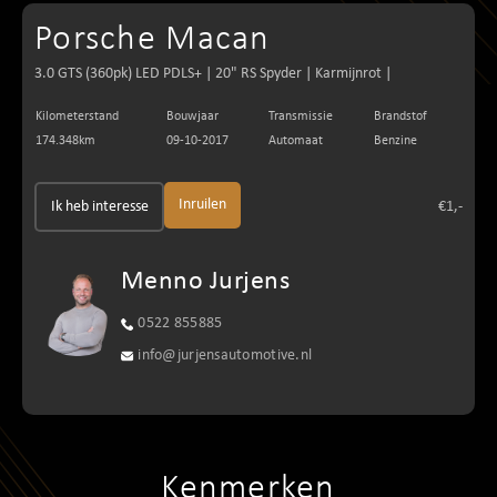
Porsche Macan
3.0 GTS (360pk) LED PDLS+ | 20" RS Spyder | Karmijnrot |
Kilometerstand
Bouwjaar
Transmissie
Brandstof
174.348km
09-10-2017
Automaat
Benzine
Inruilen
Ik heb interesse
€1,-
Menno Jurjens
0522 855885
info@jurjensautomotive.nl
Kenmerken