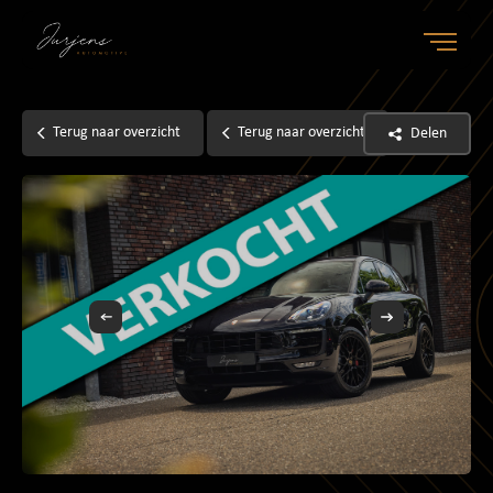
Home
Terug naar overzicht
Terug naar overzicht
Delen
Aanbod
Diensten
Over ons
Contact
Verkocht