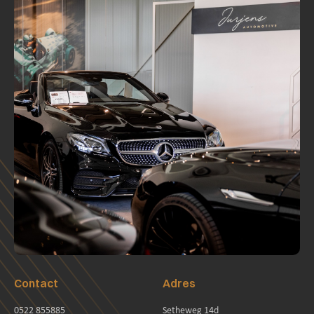
Contact
Adres
0522 855885
Setheweg 14d