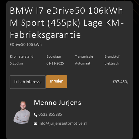
BMW I7 eDrive50 106kWh
M Sport (455pk) Lage KM -
Fabrieksgarantie
EDrive50 106 kWh
Kilometerstand
Bouwjaar
Transmissie
Brandstof
5.256km
01-11-2025
Automaat
Elektrisch
Inruilen
Ik heb interesse
€97.450,-
Menno Jurjens
0522 855885
info@jurjensautomotive.nl