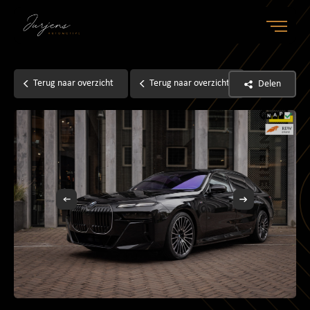
Home
Terug naar overzicht
Terug naar overzicht
Delen
Aanbod
Diensten
Over ons
Contact
Verkocht