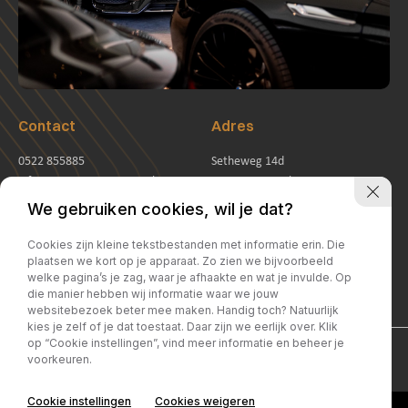
Contact
Adres
0522 855885
Setheweg 14d
info@jurjensautomotive.nl
7942LB Meppel
Openingstijden
We gebruiken cookies, wil je dat?
Ma - vr:
09:00 -17:30
Cookies zijn kleine tekstbestanden met informatie erin. Die
Za:
09:30 -16:00
plaatsen we kort op je apparaat. Zo zien we bijvoorbeeld
welke pagina’s je zag, waar je afhaakte en wat je invulde. Op
Zo:
Gesloten
die manier hebben wij informatie waar we jouw
websitebezoek beter mee maken. Handig toch? Natuurlijk
kies je zelf of je dat toestaat. Daar zijn we eerlijk over. Klik
op “Cookie instellingen”, vind meer informatie en beheer je
Privacy policy
voorkeuren.
Cookie instellingen
Cookies weigeren