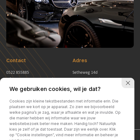
Contact
Adres
0522 855885
Setheweg 14d
info@jurjensautomotive.nl
7942LB Meppel
Openingstijden
We gebruiken cookies, wil je dat?
Ma - vr:
09:00 -17:30
Cookies zijn kleine tekstbestanden met informatie erin. Die
Za:
09:30 -16:00
plaatsen we kort op je apparaat. Zo zien we bijvoorbeeld
welke pagina’s je zag, waar je afhaakte en wat je invulde. Op
Zo:
Gesloten
die manier hebben wij informatie waar we jouw
websitebezoek beter mee maken. Handig toch? Natuurlijk
kies je zelf of je dat toestaat. Daar zijn we eerlijk over. Klik
op “Cookie instellingen”, vind meer informatie en beheer je